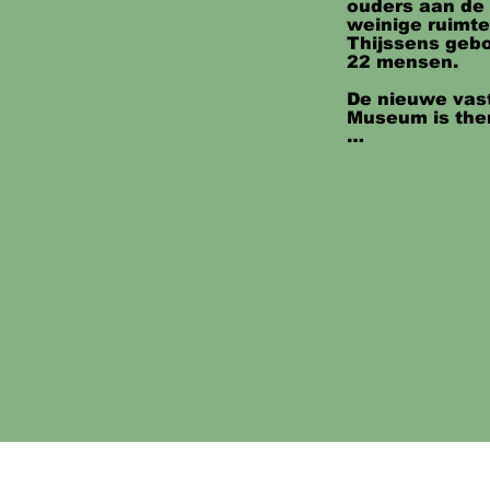
ouders aan de 
weinige ruimte
Thijssens gebo
22 mensen.

De nieuwe vast
Museum is the
In het voormali
werkplaats en
Thijssen was,
achter de jaren
tafel doet teg
Daar voorbij v
introductiefil
over Thijssens
burgemeester J
bijbehorende v
Thijssens privé
‘Tegen de klok
museumruimte 
schrijver (met 
als vakbondsma
oproerige affi
‘peperbus’) en 