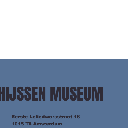
n putten er 
ssens denkbeelden 
e.  In deze 
an die ‘verborgen 
omanpersonages.

onstelling tonen 
ijsexperts van nu 
aat met de door 
ken, zoals de 
 bijbehorende 
professionele 
THIJSSEN MUSEUM
Eerste Leliedwarsstraat 16
1015 TA Amsterdam