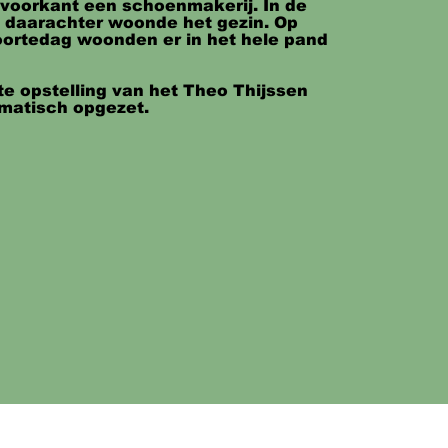
voorkant een schoenmakerij. In de 
 daarachter woonde het gezin. Op 
ortedag woonden er in het hele pand 
e opstelling van het Theo Thijssen 
matisch opgezet.

ge voorhuis, dat vroeger de 
 winkel van schoenmaker Sam 
 worden bezoekers nu ontvangen 
 ’30-eettafel van Theo Thijssen. Deze 
enwoordig dienst als museumbalie.

ertonen we een speels 
mpje (van Hanneke van der Linden) 
 levensloop, waarvan oud-
ob Cohen de tekst inspreekt. In de 
itrine besteden we ook aandacht aan 
leven.

 in’ rondgaand door de 
belichten we Theo Thijssen als 
geluidsfragmenten uit zijn romans), 
n en politicus (met onder andere 
ches op een klein model van een 
– bij een oud schoolbankje – als 