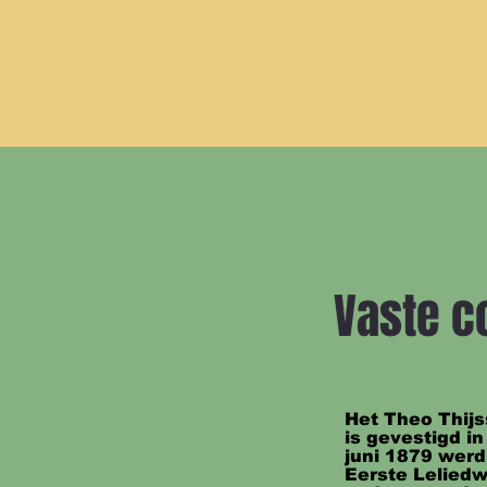
Vaste co
Het Theo Thij
is gevestigd i
juni 1879 werd
Eerste Leliedw