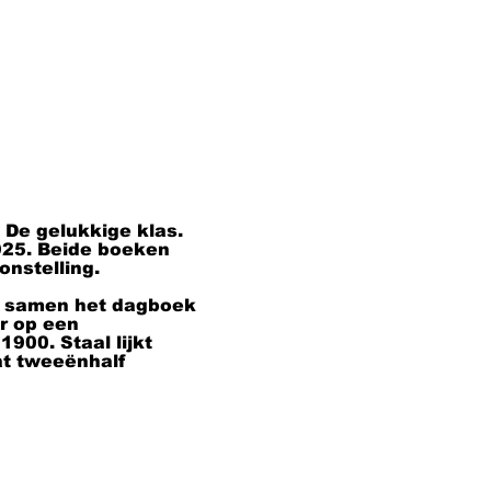
onderwijsman.
hun mening ove
opvoedingsvra
Aan de korte w
tijdelijke expo
aan Thijssens 
gelukkige klas
videoscherm wa
PowerPointpre
Bij de museumd
De gelukkige klas. 
bevindt zich 
925. Beide boeken 
nstelling.

Een blijvend o
meubels die zi
n samen het dagboek 
als meubelmake
r op een 
verkochte Nede
00. Staal lijkt 
voor Thijssen 
t tweeënhalf 
als ‘uitstalkast’
Een ander pron
e op het 
Thijssen.
nschap die een klas 
rtrettenreeks van 
krachten herkenden 