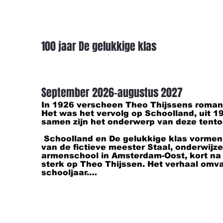
100 jaar De gelukkige klas
September 2026-augustus 2027
In 1926 verscheen Theo Thijssens roman 
Het was het vervolg op Schoolland, uit 1
samen zijn het onderwerp van deze tentoo
 Schoolland en De gelukkige klas vorme
van de fictieve meester Staal, onderwijze
armenschool in Amsterdam-Oost, kort na 19
sterk op Theo Thijssen. Het verhaal omva
schooljaar.

De dubbelroman laat zich lezen als een od
onderwijzerschap en op de veilige gemee
kán zijn. Maar het is ook een boeiende po
afzonderlijke leerlingen. Generaties leer